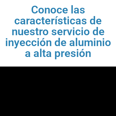
Conoce las
características de
nuestro servicio de
inyección de aluminio
a alta presión