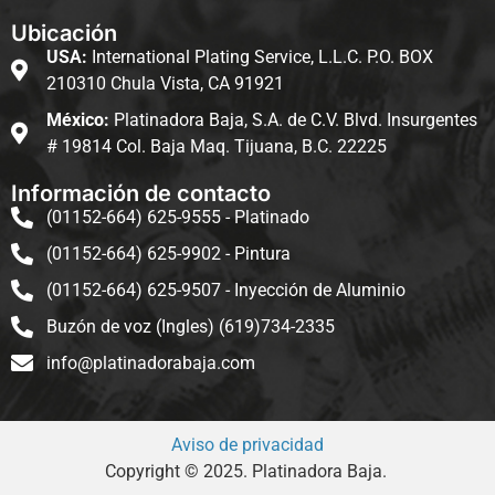
Ubicación
USA:
International Plating Service, L.L.C. P.O. BOX
210310 Chula Vista, CA 91921
México:
Platinadora Baja, S.A. de C.V. Blvd. Insurgentes
# 19814 Col. Baja Maq. Tijuana, B.C. 22225
Información de contacto
(01152-664) 625-9555 - Platinado
(01152-664) 625-9902 - Pintura
(01152-664) 625-9507 - Inyección de Aluminio
Buzón de voz (Ingles) (619)734-2335
info@platinadorabaja.com
Aviso de privacidad
Copyright © 2025. Platinadora Baja.